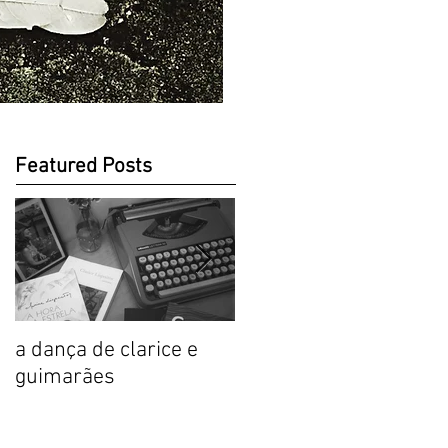
Featured Posts
a dança de clarice e
Prólogo sensorial,
guimarães
Clarice: a mulher de
versos comestíveis