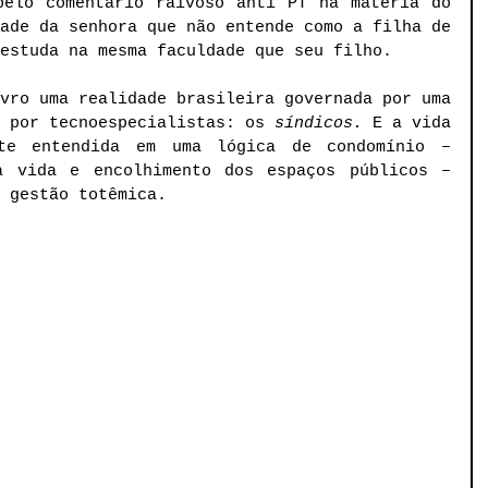
pelo comentário raivoso anti PT na matéria do 
ade da senhora que não entende como a filha de 
estuda na mesma faculdade que seu filho. 
vro uma realidade brasileira governada por uma 
 por tecnoespecialistas: os 
síndicos.
 E a vida 
nte entendida em uma lógica de condomínio – 
a vida e encolhimento dos espaços públicos – 
 gestão totêmica. 