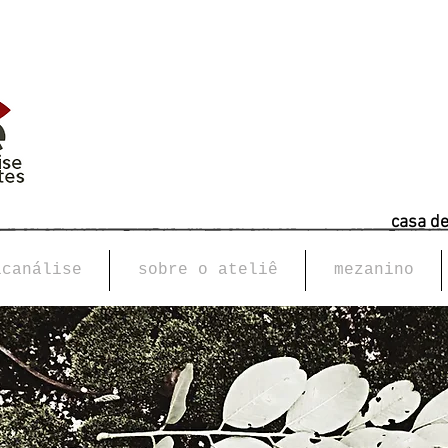
casa d
icanálise
sobre o ateliê
mezanino