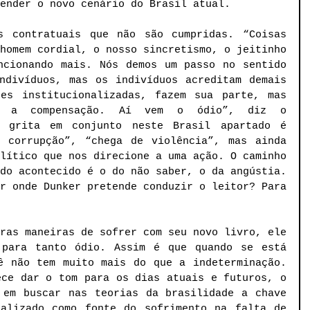
ender o novo cenário do Brasil atual. 
s contratuais que não são cumpridas. “Coisas 
homem cordial, o nosso sincretismo, o jeitinho 
ncionando mais. Nós demos um passo no sentido 
ndivíduos, mas os indivíduos acreditam demais 
es institucionalizadas, fazem sua parte, mas 
a a compensação. Aí vem o ódio”, diz o 
 grita em conjunto neste Brasil apartado é 
 corrupção”, “chega de violência”, mas ainda 
lítico que nos direcione a uma ação. O caminho 
do acontecido é o do não saber, o da angústia. 
r onde Dunker pretende conduzir o leitor? Para 
ras maneiras de sofrer com seu novo livro, ele 
 para tanto ódio. Assim é que quando se está 
ê não tem muito mais do que a indeterminação. 
ce dar o tom para os dias atuais e futuros, o 
 em buscar nas teorias da brasilidade a chave 
alizado como fonte do sofrimento na falta de 