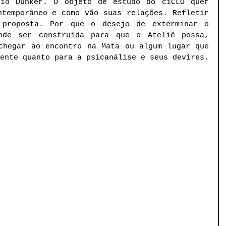
rio Dunker. O objeto de estudo do ciCLO quer 
temporâneo e como vão suas relações. Refletir 
proposta. Por que o desejo de exterminar o 
nde ser construída para que o Ateliê possa, 
chegar ao encontro na Mata ou algum lugar que 
seja, ao menos, tão coerente quanto para a psicanálise e seus devires. 