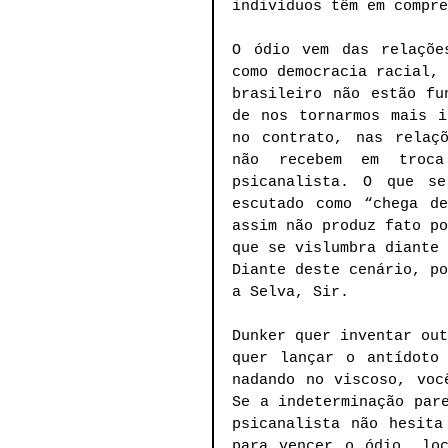
indivíduos têm em compre
O ódio vem das relaçõe
como democracia racial, 
brasileiro não estão fu
de nos tornarmos mais i
no contrato, nas relaçõ
não recebem em troc
psicanalista. O que se
escutado como “chega de
assim não produz fato po
que se vislumbra diante 
Diante deste cenário, po
a Selva, Sir. 
Dunker quer inventar out
quer lançar o antídoto
nadando no viscoso, voc
Se a indeterminação pare
psicanalista não hesita
para vencer o ódio, loc