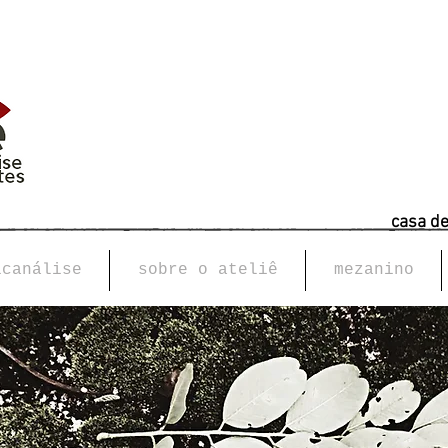
casa d
icanálise
sobre o ateliê
mezanino