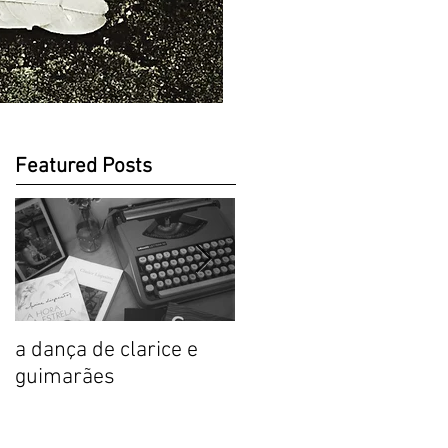
Featured Posts
a dança de clarice e
Prólogo sensorial,
guimarães
Clarice: a mulher de
versos comestíveis