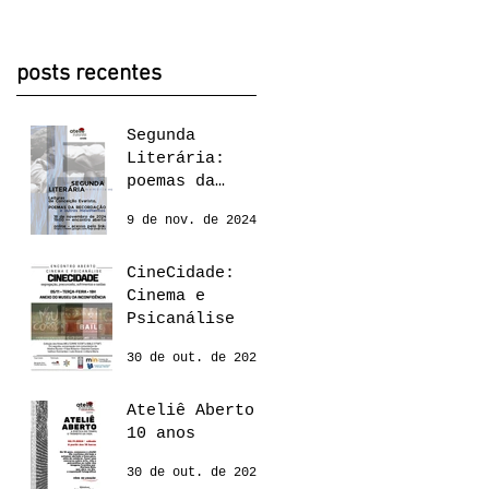
posts recentes
Segunda
Literária:
poemas da
recordação,
9 de nov. de 2024
Conceição
Evaristo
CineCidade:
Cinema e
Psicanálise
30 de out. de 2024
Ateliê Aberto:
10 anos
30 de out. de 2024