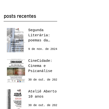
posts recentes
Segunda
Literária:
poemas da
recordação,
9 de nov. de 2024
Conceição
Evaristo
CineCidade:
Cinema e
Psicanálise
30 de out. de 2024
Ateliê Aberto:
10 anos
30 de out. de 2024