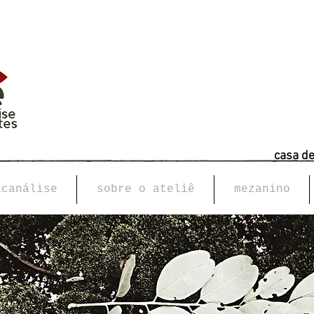
casa d
icanálise
sobre o ateliê
mezanino