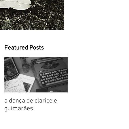
Featured Posts
a dança de clarice e
Prólogo sensorial,
guimarães
Clarice: a mulher de
versos comestíveis