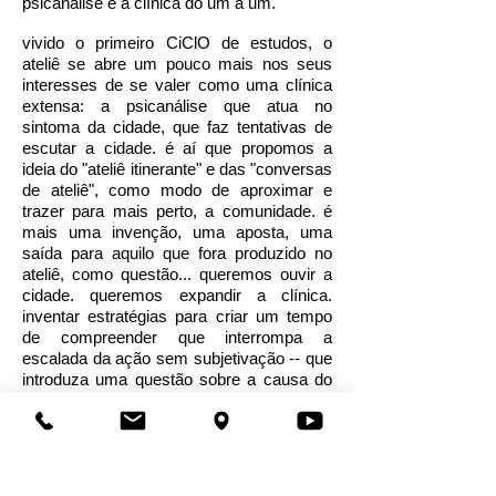
psicanálise é a clínica do um a um.
vivido o primeiro CiClO de estudos, o
ateliê se abre um pouco mais nos seus
interesses de se valer como uma clínica
extensa: a psicanálise que atua no
sintoma da cidade, que faz tentativas de
escutar a cidade. é aí que propomos a
ideia do "ateliê itinerante" e das "conversas
de ateliê", como modo de aproximar e
trazer para mais perto, a comunidade. é
mais uma invenção, uma aposta, uma
saída para aquilo que fora produzido no
ateliê, como questão... queremos ouvir a
cidade. queremos expandir a clínica.
inventar estratégias para criar um tempo
de compreender que interrompa a
escalada da ação sem subjetivação -- que
introduza uma questão sobre a causa do
desejo. ou seja, interrogar o sujeito sobre o
que vive de maneira automática, fazer o
sujeito vir à tona. a psicanálise traz a
oferta para que o sujeito fale, a fim de
instaurar um desejo que não seja anônimo.