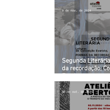
9 de nov. de 2024
Segunda Literári
da recordação, C
Evaristo
30 de out. de 2024