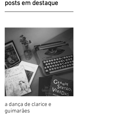
posts em destaque
a dança de clarice e
Prólogo sensorial, Clarice: a
guimarães
mulher de versos
comestíveis