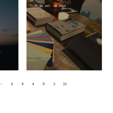
30 de set. de 2020
a clarice
de uma boca para outra
1
2
3
4
5