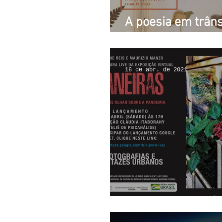
A poesia em trâns
Emily Dickinson
16 de abr. de 2021
janeiras no ateliê