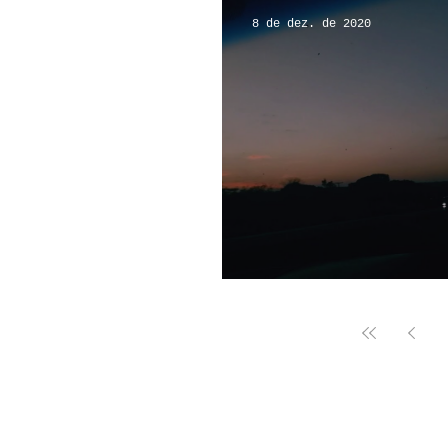
8 de dez. de 2020
cartas e vozes par