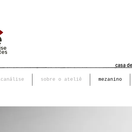
casa d
icanálise
sobre o ateliê
mezanino