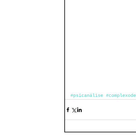
#psicanálise
#complexode