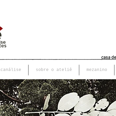
casa d
icanálise
sobre o ateliê
mezanino