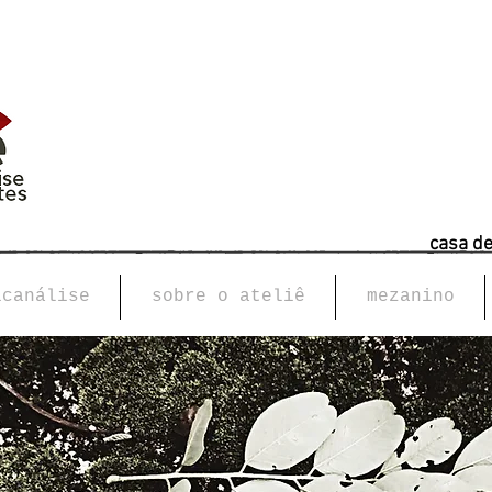
casa d
icanálise
sobre o ateliê
mezanino