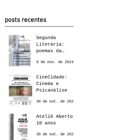
posts recentes
Segunda
Literária:
poemas da
recordação,
9 de nov. de 2024
Conceição
Evaristo
CineCidade:
Cinema e
Psicanálise
30 de out. de 2024
Ateliê Aberto:
10 anos
30 de out. de 2024