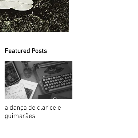
Featured Posts
a dança de clarice e
Prólogo sensorial,
guimarães
Clarice: a mulher de
versos comestíveis